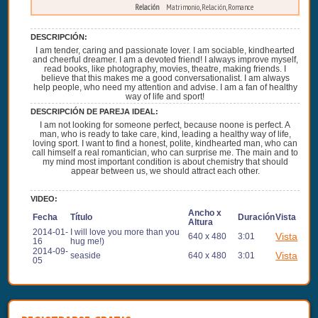
Relación
Matrimonio, Relación, Romance
DESCRIPCIÓN:
I am tender, caring and passionate lover. I am sociable, kindhearted
and cheerful dreamer. I am a devoted friend! I always improve myself,
read books, like photography, movies, theatre, making friends. I
believe that this makes me a good conversationalist. I am always
help people, who need my attention and advise. I am a fan of healthy
way of life and sport!
DESCRIPCIÓN DE PAREJA IDEAL:
I am not looking for someone perfect, because noone is perfect. A
man, who is ready to take care, kind, leading a healthy way of life,
loving sport. I want to find a honest, polite, kindhearted man, who can
call himself a real romantician, who can surprise me. The main and to
my mind most important condition is about chemistry that should
appear between us, we should attract each other.
VIDEO:
Ancho x
Fecha
Título
Duración
Vista
Altura
2014-01-
I will love you more than you
Vista
640 x 480
3:01
16
hug me!)
2014-09-
Vista
seaside
640 x 480
3:01
05