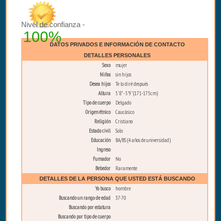
Nivel de confianza -
100%
DATOS PRIVADOS E INFORMACIÓN DE CONTACTO
DETALLES PERSONALES
Sexo
mujer
Niños
sin hijos
Desea hijos
Te lo diré después
Altura
5'8" - 5'9" (171-175cm)
Tipo de cuerpo
Delgado
Origen étnico
Caucásico
Religión
Cristiano
Estado civil
Solo
Educación
BA/BS (4 años de universidad)
Ingreso
Fumador
No
Bebedor
Raramente
DETALLES DE LA PERSONA QUE USTED ESTÁ BUSCANDO
Yo busco
hombre
Buscando un rango de edad
37-70
Buscando por estatura
Buscando por tipo de cuerpo