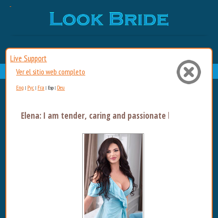
Live Support
Ver el sitio web completo
Eng
Рус
Fra
Deu
|
|
|
Esp
|
Elena: I am tender, caring and passionate lover. I a...