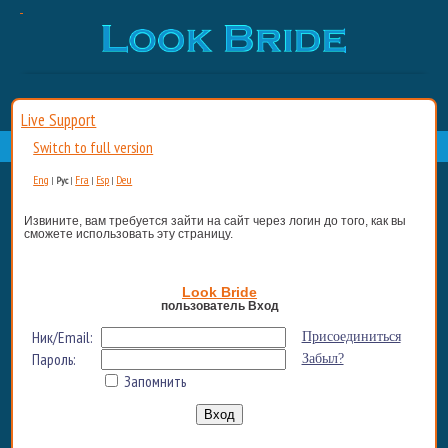
Live Support
Switch to full version
Eng
Fra
Esp
Deu
|
Рус
|
|
|
Извините, вам требуется зайти на сайт через логин до того, как вы
сможете использовать эту страницу.
Look Bride
пользователь Вход
Ник/Email:
Присоединиться
Пароль:
Забыл?
Запомнить