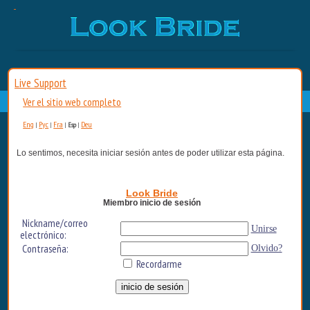
Live Support
Ver el sitio web completo
Eng
Рус
Fra
Deu
|
|
|
Esp
|
Lo sentimos, necesita iniciar sesión antes de poder utilizar esta página.
Look Bride
Miembro inicio de sesión
Nickname/correo
Unirse
electrónico:
Contraseña:
Olvido?
Recordarme