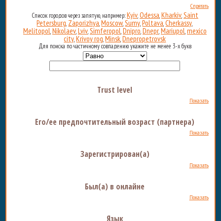
Спрятать
Kyiv
Odessa
Kharkiv
Saint
Список городов через запятую, например:
,
,
,
Petersburg
Zaporizhya
Moscow
Sumy
Poltava
Cherkassy
,
,
,
,
,
,
Melitopol
Nikolaev
Lviv
Simferopol
Dnipro
Dnepr
Mariupol
mexico
,
,
,
,
,
,
,
city
Krivoy rog
Minsk
Dnepropetrovsk
,
,
,
Для поиска по частичному совпадению укажите не менее 3-х букв
Trust level
Показать
Его/ее предпочтительный возраст (партнера)
Показать
Зарегистрирован(а)
Показать
Был(а) в онлайне
Показать
Язык