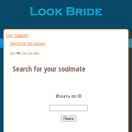
Live Support
Switch to full version
Eng
Fra
Esp
Deu
|
Рус
|
|
|
Search for your soulmate
Искать по ID