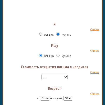
Я
Спрятать
женщина
мужчина
Ищу
Спрятать
женщина
мужчина
Стоимость открытия письма в кредитах
Спрятать
Возраст
Спрятать
из
не старше?