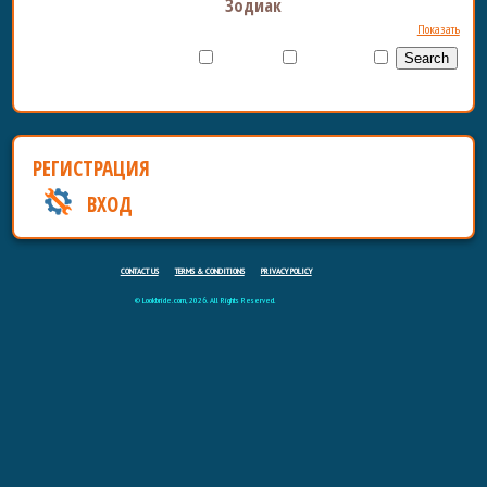
Зодиак
Показать
только на сайте в настоящее
только с
with video
время
фото
only
РЕГИСТРАЦИЯ
ВХОД
CONTACT US
TERMS & CONDITIONS
PRIVACY POLICY
© Lookbride.com, 2026. All Rights Reserved.