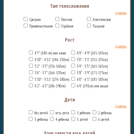
Тип телосложения
Спрятать
Среднее
Плотное
Атлетическое
Привлекательное
Стройное
Пышное
Рост
Спрятать
4'7" (140 см) или ниже
4'8" - 4'9" (141-145см)
4'10" - 4'11" (146-150см)
5'0" - 5'1" (151-155см)
5'2" - 5'3" (156-160см)
5'4" - 5'5" (161-165см)
5'6" - 5'7" (166-170см)
5'8" - 5'9" (171-175см)
5'10" - 5'11" (176-180см)
6'0" - 6'1" (181-185см)
6'2" - 6'3" (186-190см)
6'4" (191см) или выше
Дети
Спрятать
без детей
есть дети
1 ребенок
2 ребенка
3 ребенка
4 ребенка
5 детей
6 детей
Хочу завести еще детей