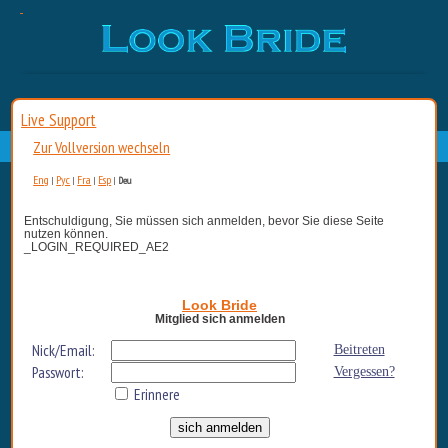
Live Support
Zur Vollversion wechseln
Eng
Рус
Fra
Esp
|
|
|
|
Deu
Entschuldigung, Sie müssen sich anmelden, bevor Sie diese Seite
nutzen können.
_LOGIN_REQUIRED_AE2
Look Bride
Mitglied sich anmelden
Nick/Email:
Beitreten
Passwort:
Vergessen?
Erinnere