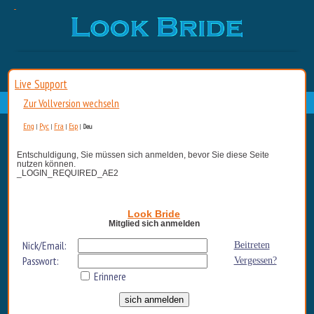
Live Support
Zur Vollversion wechseln
Eng
Рус
Fra
Esp
|
|
|
|
Deu
Entschuldigung, Sie müssen sich anmelden, bevor Sie diese Seite
nutzen können.
_LOGIN_REQUIRED_AE2
Look Bride
Mitglied sich anmelden
Nick/Email:
Beitreten
Passwort:
Vergessen?
Erinnere