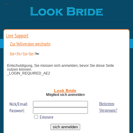
Live Support
Zur Vollversion wechseln
Eng
Рус
Fra
Esp
|
|
|
|
Deu
Entschuldigung, Sie müssen sich anmelden, bevor Sie diese Seite
nutzen können.
_LOGIN_REQUIRED_AE2
Look Bride
Mitglied sich anmelden
Nick/Email:
Beitreten
Passwort:
Vergessen?
Erinnere